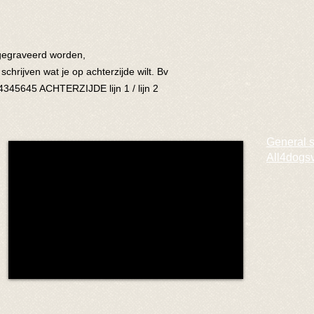
gegraveerd worden,
schrijven wat je op achterzijde wilt. Bv
345645 ACHTERZIJDE lijn 1 / lijn 2
General 
All4dogs