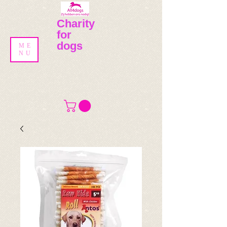
Charity
for
dogs
ME
NU