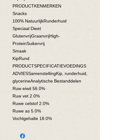
PRODUCTKENMERKEN

Snacks

100% NatuurlijkRunderhuid

Speciaal Dieet

GlutenvrijGraanvrijHigh-
ProteinSuikervrij

Smaak

KipRund

PRODUCTSPECIFICATIEVOEDINGS
ADVIESSamenstellingKip, runderhuid, 
glycerineAnalytische Bestanddelen

Ruw eiwit 56.0%

Ruw vet 2.0%

Ruwe celstof 2.0%

Ruwe as 5.0%

Vochtgehalte 18.0%